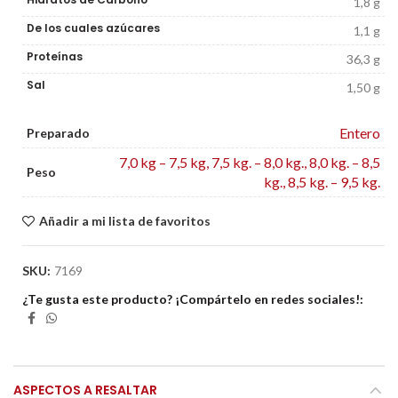
1,8 g
De los cuales azúcares
1,1 g
Proteínas
36,3 g
Sal
1,50 g
Entero
Preparado
7,0 kg – 7,5 kg
,
7,5 kg. – 8,0 kg.
,
8,0 kg. – 8,5
Peso
kg.
,
8,5 kg. – 9,5 kg.
Añadir a mi lista de favoritos
SKU:
7169
¿Te gusta este producto? ¡Compártelo en redes sociales!
ASPECTOS A RESALTAR