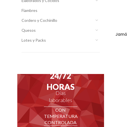
Elaborados y Cocidos
Fiambres
Cordero y Cochinillo
Quesos
Jamón
Lotes y Packs
ENVÍOS EN
24/72
HORAS
Días
laborables
CON
TEMPERATURA
CONTROLADA