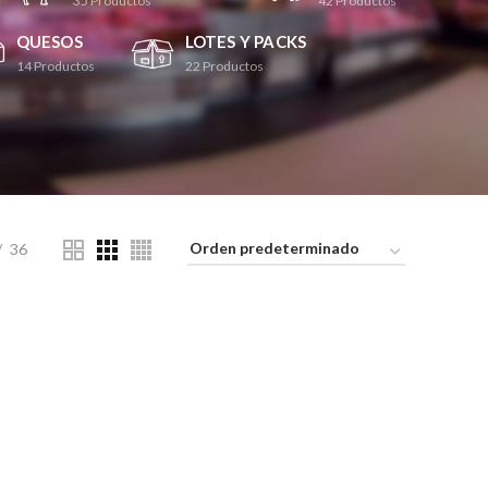
35
Productos
42
Productos
QUESOS
LOTES Y PACKS
14
Productos
22
Productos
36