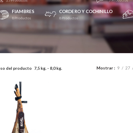
25
Productos
7
Productos
FIAMBRES
CORDERO Y COCHINILLO
8
Productos
8
Productos
Mostrar
9
27
so del producto
7,5 kg. - 8,0 kg.