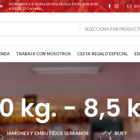
HORARIO: L-V 8:00 a 14:30 y 16:30 a 19:00, S de 8:00
0€
BO
a 14:00, D Cerrado
SELECCIONA POR PRODUCT
ENDA
TRABAJA CON NOSOTROS
CESTA REGALO ESPECIAL
ES
0 kg. - 8,5 
JAMONES Y EMBUTIDOS SERRANOS
BUEY