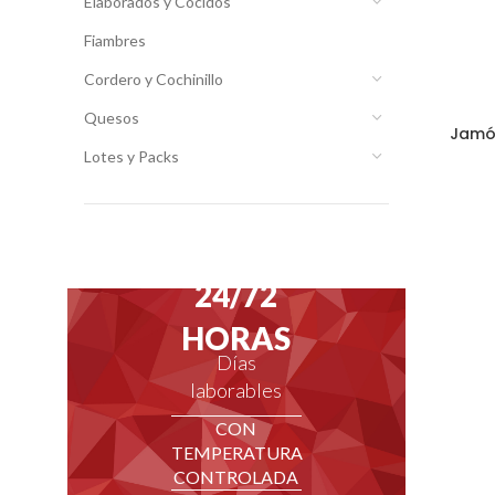
Elaborados y Cocidos
Fiambres
Cordero y Cochinillo
Quesos
Jamón
Lotes y Packs
ENVÍOS EN
24/72
HORAS
Días
laborables
CON
TEMPERATURA
CONTROLADA