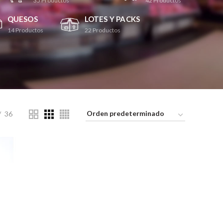
35
Productos
42
Productos
QUESOS
LOTES Y PACKS
14
Productos
22
Productos
36