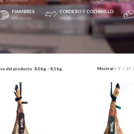
25
Productos
7
Productos
FIAMBRES
CORDERO Y COCHINILLO
8
Productos
8
Productos
Mostrar
9
27
so del producto
8,0 kg. - 8,5 kg.