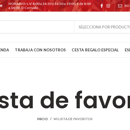
HORARIO: L-V 8:00 a 14:30 y 16:30 a 19:00, S de 8:00
0€
BO
a 14:00, D Cerrado
SELECCIONA POR PRODUCT
ENDA
TRABAJA CON NOSOTROS
CESTA REGALO ESPECIAL
ES
ista de favo
INICIO
MI LISTA DE FAVORITOS