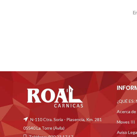
En
INFOR
¿QUÉ ES:
Acerca de
N-110 Ctra. Soria - Plasencia, Km. 281
Moves III
05540 La Torre (Ávila)
Aviso Lega
Teléfono: 920 23 17 17