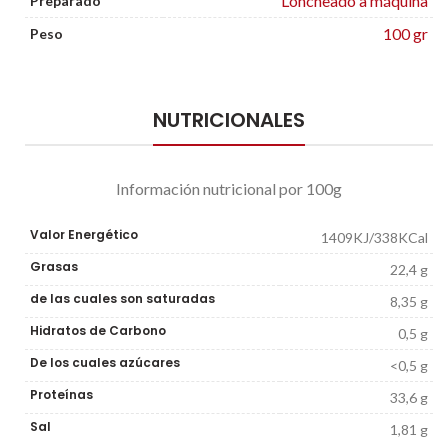
Loncheado a máquina
Preparado
100 gr
Peso
NUTRICIONALES
Información nutricional por 100g
Valor Energético
1409KJ/338KCal
Grasas
22,4 g
de las cuales son saturadas
8,35 g
Hidratos de Carbono
0,5 g
De los cuales azúcares
<0,5 g
Proteínas
33,6 g
Sal
1,81 g