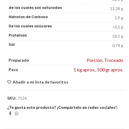
de las cuales son saturadas
12,28 g
Hidratos de Carbono
1,9 g
De los cuales azúcares
<0,5 g
Proteínas
18,5 g
Sal
0,74 g
Porción
,
Troceado
Preparado
1 kg aprox.
,
500 gr aprox.
Peso
Añadir a mi lista de favoritos
SKU:
7126
¿Te gusta este producto? ¡Compártelo en redes sociales!