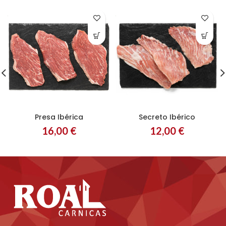
Presa Ibérica
Secreto Ibérico
Entero
Filetes
Entero
Filetes
16,00
€
12,00
€