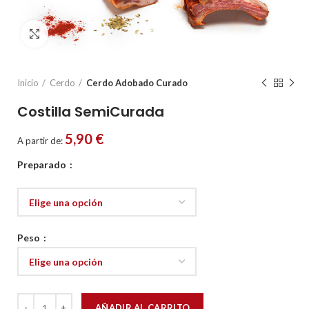
Click to enlarge
Inicio
Cerdo
Cerdo Adobado Curado
Costilla SemiCurada
5,90
€
A partir de:
Preparado
Peso
Costilla SemiCurada cantidad
AÑADIR AL CARRITO