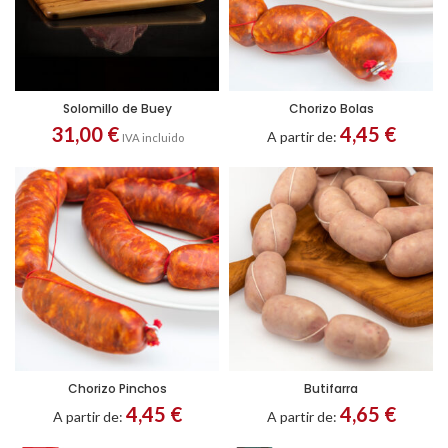
Solomillo de Buey
Chorizo Bolas
31,00
€
4,45
€
A partir de:
IVA incluido
S
URA
ADA
Chorizo Pinchos
Butifarra
Gastos
4,45
€
4,65
€
A partir de:
A partir de:
de
ENVÍO