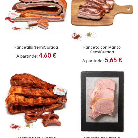
Pancetilla SemiCurada
Panceta con Manto
Porción
Troceado
Filetes
Porción
SemiCurada
4,60
€
A partir de:
5,65
€
A partir de: