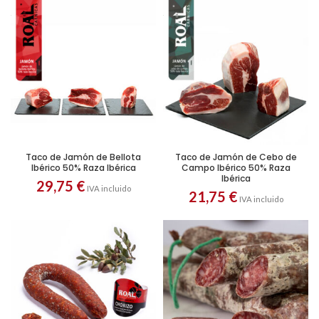
INCLUIDOS
para
pedidos
superiores
a
90€
Taco de Jamón de Bellota
Taco de Jamón de Cebo de
Ibérico 50% Raza Ibérica
Campo Ibérico 50% Raza
Ibérica
29,75
€
IVA incluido
21,75
€
IVA incluido