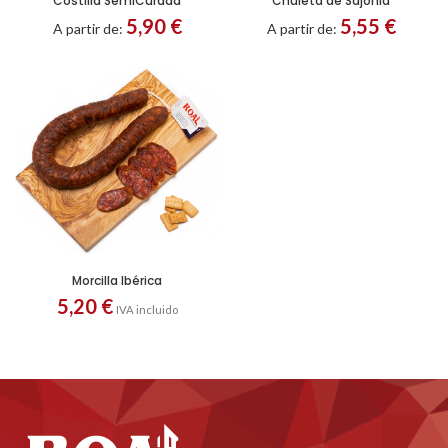
Costilla SemiCurada
Chuleta de Sajonia
Porción
Troceado
5,90
€
5,55
€
A partir de:
A partir de:
Morcilla Ibérica
5,20
€
IVA incluido