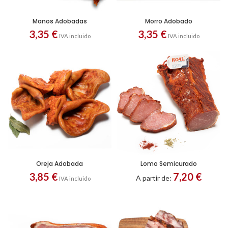
Manos Adobadas
Morro Adobado
3,35
€
3,35
€
IVA incluido
IVA incluido
Oreja Adobada
Lomo Semicurado
Filetes
Porción
3,85
€
7,20
€
A partir de:
IVA incluido