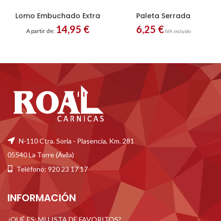
Lomo Embuchado Extra
Paleta Serrada
14,95
€
6,25
€
A partir de:
IVA incluido
N-110 Ctra. Soria - Plasencia, Km. 281
05540 La Torre (Ávila)
Teléfono: 920 23 17 17
INFORMACIÓN
¿QUÉ ES: MI LISTA DE FAVORITOS?