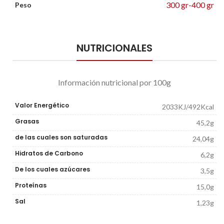
300 gr-400 gr
Peso
NUTRICIONALES
Información nutricional por 100g
Valor Energético
2033KJ/492Kcal
Grasas
45,2g
de las cuales son saturadas
24,04g
Hidratos de Carbono
6,2g
De los cuales azúcares
3,5g
Proteínas
15,0g
Sal
1,23g