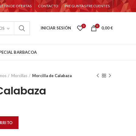
LETÍN DE OFERTAS
CONTACTO
PREGUNTAS FRECUENTES
0
0
INICIAR SESIÓN
0,00
€
OS
PECIAL BARBACOA
anos
Morcillas
Morcilla de Calabaza
 Calabaza
ARRITO