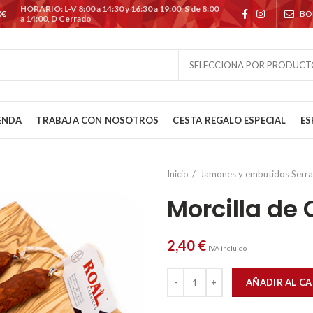
HORARIO: L-V 8:00 a 14:30 y 16:30 a 19:00, S de 8:00
0€
BO
a 14:00, D Cerrado
SELECCIONA POR PRODUCT
ENDA
TRABAJA CON NOSOTROS
CESTA REGALO ESPECIAL
ES
Inicio
Jamones y embutidos Serr
Morcilla de
2,40
€
IVA incluido
Morcilla de Calabaza cantidad
AÑADIR AL C