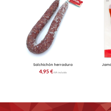
Salchichón herradura
Jamó
4,95
€
IVA incluido