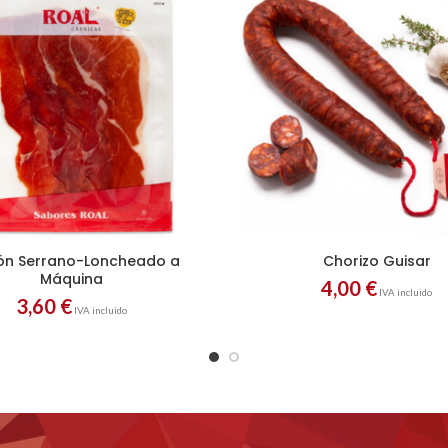
n Serrano-Loncheado a
Chorizo Guisar
Máquina
4,00
€
IVA incluido
3,60
€
IVA incluido