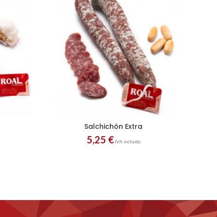
Salchichón Extra
Jam
5,25
€
IVA incluido