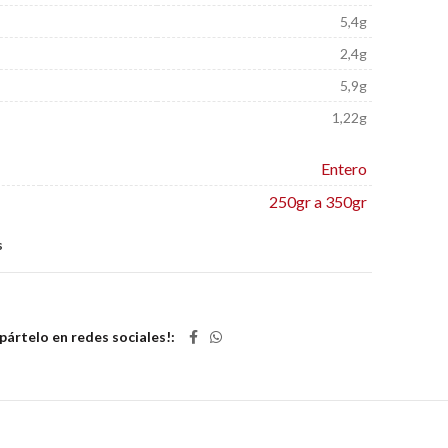
5,4g
2,4g
5,9g
1,22g
Entero
250gr a 350gr
s
ártelo en redes sociales!