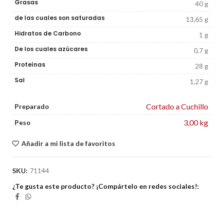
Grasas
40 g
de las cuales son saturadas
13,65 g
Hidratos de Carbono
1 g
De los cuales azúcares
0,7 g
Proteínas
28 g
Sal
1,27 g
Cortado a Cuchillo
Preparado
3,00 kg
Peso
Añadir a mi lista de favoritos
SKU:
71144
¿Te gusta este producto? ¡Compártelo en redes sociales!