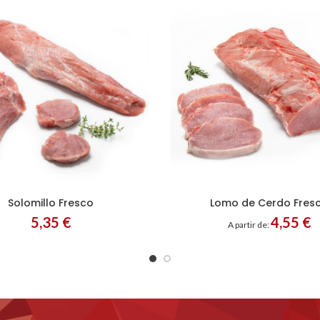
Solomillo Fresco
Lomo de Cerdo Fres
tero
Filetes
Medallones
Entero
Filetes
5,35
€
4,55
€
A partir de: