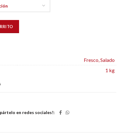
d
ARRITO
Fresco, Salado
1 kg
s
ártelo en redes sociales!