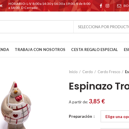
HORARIO: L-V 8:00 a 14:30 y 16:30 a 19:00, S de 8:00
0€
BO
a 14:00, D Cerrado
SELECCIONA POR PRODUCT
ENDA
TRABAJA CON NOSOTROS
CESTA REGALO ESPECIAL
ES
Inicio
Cerdo
Cerdo Fresco
Es
Espinazo Tr
3,85
€
A partir de:
Preparación