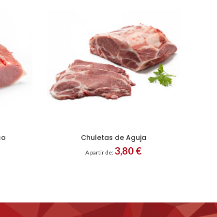
co
Chuletas de Aguja
3,80
€
A partir de: