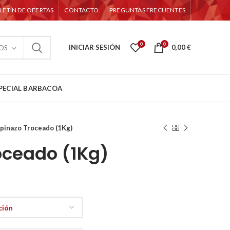
LETÍN DE OFERTAS
CONTACTO
PREGUNTAS FRECUENTES
0
0
INICIAR SESIÓN
0,00
€
OS
PECIAL BARBACOA
pinazo Troceado (1Kg)
oceado (1Kg)