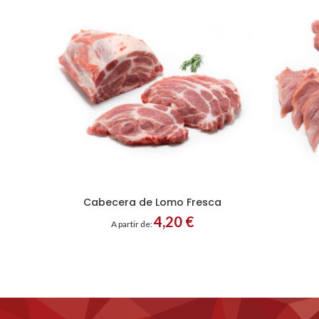
Cabecera de Lomo Fresca
Entero
Filetes
En
4,20
€
A partir de: