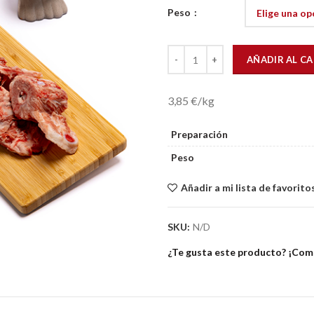
Peso
Espinazo Troceado (1Kg) cantida
AÑADIR AL C
3,85 €/kg
Preparación
Peso
Añadir a mi lista de favorito
SKU:
N/D
¿Te gusta este producto? ¡Comp