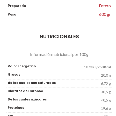
Entero
Preparado
600 gr
Peso
NUTRICIONALES
Información nutricional por 100g
Valor Energético
1073KJ/258Kcal
Grasas
20,0 g
de las cuales son saturadas
6,72 g
Hidratos de Carbono
<0,5 g
De los cuales azúcares
<0,5 g
Proteínas
19,6 g
Sal