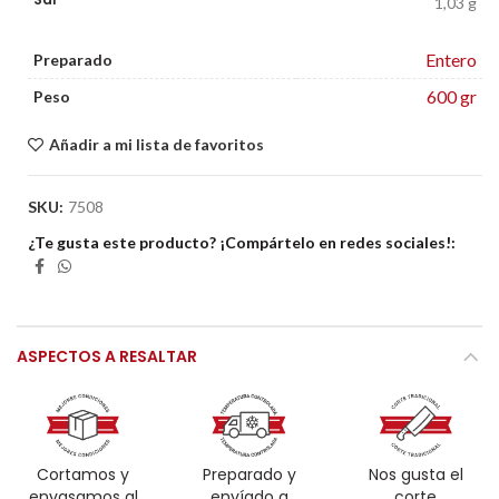
1,03 g
Entero
Preparado
600 gr
Peso
Añadir a mi lista de favoritos
SKU:
7508
¿Te gusta este producto? ¡Compártelo en redes sociales!
ASPECTOS A RESALTAR
Cortamos y
Preparado y
Nos gusta el
envasamos al
envíado a
corte