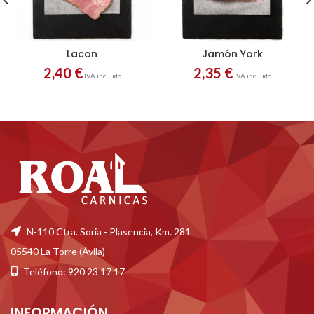
Lacon
Jamón York
2,40
€
2,35
€
IVA incluido
IVA incluido
N-110 Ctra. Soria - Plasencia, Km. 281
05540 La Torre (Ávila)
Teléfono: 920 23 17 17
INFORMACIÓN