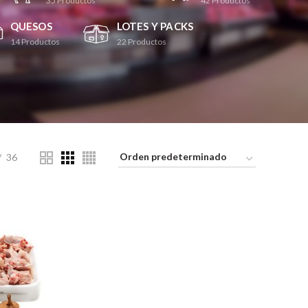
35
Productos
42
Productos
QUESOS
LOTES Y PACKS
14
Productos
22
Productos
36