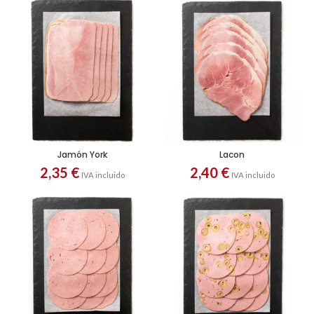
Jamón York
Lacon
2,35
€
2,40
€
IVA incluido
IVA incluido