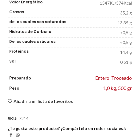
Valor Energético
1547KJ/374Kcal
Grasas
35,2 g
de las cuales son saturadas
13,35 g
Hidratos de Carbono
<0,5 g
De los cuales azúcares
<0,5 g
Proteínas
14,4 g
Sal
0,51 g
Entero
,
Troceado
Preparado
1,0 kg
,
500 gr
Peso
Añadir a mi lista de favoritos
SKU:
7214
¿Te gusta este producto? ¡Compártelo en redes sociales!