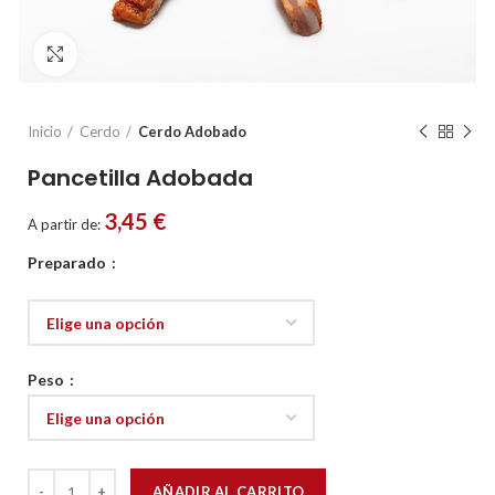
Click to enlarge
Inicio
Cerdo
Cerdo Adobado
Pancetilla Adobada
3,45
€
A partir de:
Preparado
Peso
Pancetilla Adobada cantidad
AÑADIR AL CARRITO