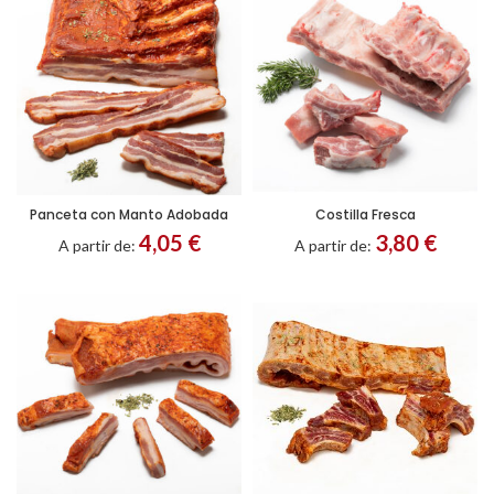
Panceta con Manto Adobada
Costilla Fresca
Entero
Filetes
Entero
Troceado
4,05
€
3,80
€
A partir de:
A partir de: