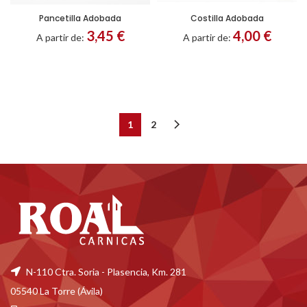
Pancetilla Adobada
Costilla Adobada
Entero
Troceado
Porción
Troceado
3,45
€
4,00
€
A partir de:
A partir de:
1
2
N-110 Ctra. Soria - Plasencia, Km. 281
05540 La Torre (Ávila)