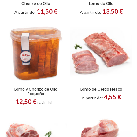
Chorizo de Olla
Lomo de Olla
Envase Cristal
Envase Cristal
11,50
€
13,50
€
Envase Plástico
Envase Plástico
A partir de:
A partir de:
Lomo y Chorizo de Olla
Lomo de Cerdo Fresco
Entero
Filetes
Pequeño
4,55
€
A partir de:
12,50
€
IVA incluido