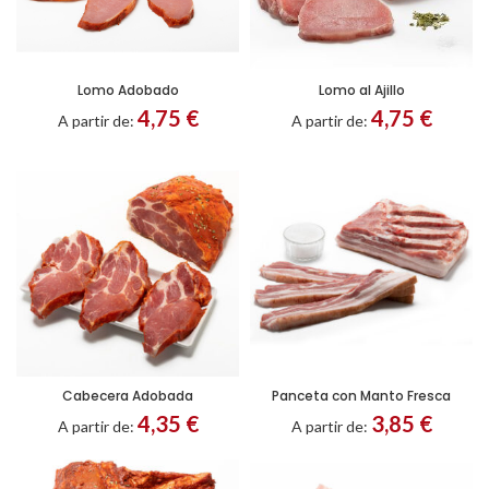
Lomo Adobado
Lomo al Ajillo
Filetes
Porción
Filetes
Porción
4,75
€
4,75
€
A partir de:
A partir de:
Cabecera Adobada
Panceta con Manto Fresca
Filetes
Porción
Troceado
4,35
€
3,85
€
A partir de:
A partir de: