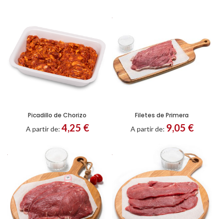
INCLUIDOS
para
pedidos
superiores
a
90€
Picadillo de Chorizo
Filetes de Primera
4,25
€
9,05
€
A partir de:
A partir de: