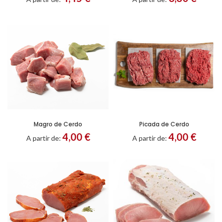
Magro de Cerdo
Picada de Cerdo
Entero
Troceado
4,00
€
4,00
€
A partir de:
A partir de: